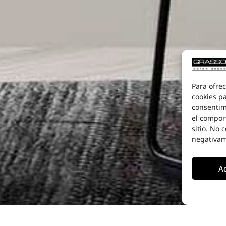
Para ofrec
cookies pa
consentim
el compor
sitio. No 
negativame
A