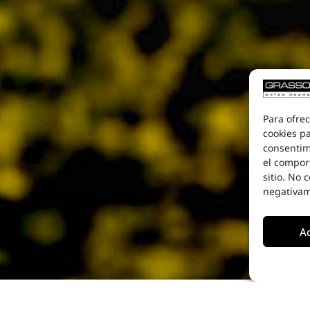
Para ofrec
cookies pa
consentim
el compor
sitio. No 
negativame
A