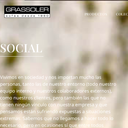
PRODUCTOS
COLEC
SOCIAL
Vivimos en sociedad y nos importan mucho las
personas, tanto las de nuestro entorno (todo nuestro
equipo interno y nuestros colaboradores externos),
como nuestros clientes, pero también las que no
tienen ningún vínculo con nuestra empresa y que
pensamos están sufriendo expuestas a situaciones
extremas. Sabemos que no llegamos a hacer todo lo
necesario, pero en ocasiones sí que entre todos