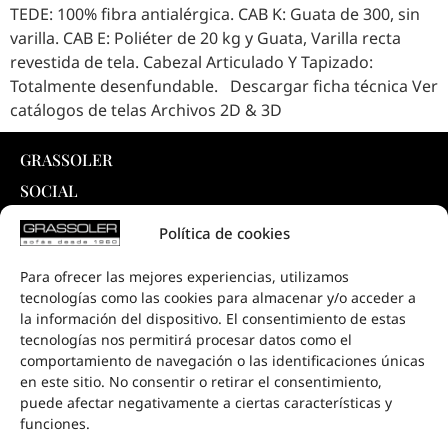
TEDE: 100% fibra antialérgica. CAB K: Guata de 300, sin
varilla. CAB E: Poliéter de 20 kg y Guata, Varilla recta
revestida de tela. Cabezal Articulado Y Tapizado:
Totalmente desenfundable. Descargar ficha técnica Ver
catálogos de telas Archivos 2D & 3D
GRASSOLER
SOCIAL
INTELLIGENT SYSTEM ®
Política de cookies
PRODUCTOS
Para ofrecer las mejores experiencias, utilizamos
COLECCIONES
tecnologías como las cookies para almacenar y/o acceder a
DESCARGAS
la información del dispositivo. El consentimiento de estas
tecnologías nos permitirá procesar datos como el
PROYECTOS
comportamiento de navegación o las identificaciones únicas
PUNTOS DE VENTA
en este sitio. No consentir o retirar el consentimiento,
puede afectar negativamente a ciertas características y
CONTACTO
funciones.