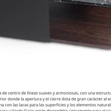
sa de centro de líneas suaves y armoniosas, con una estructu
rior donde la apertura y el cierre dota de gran carácter al 
 con las lacas para las superficies y los elementos natura
ra y Verde Oasis están disponibles únicamente para el sobr