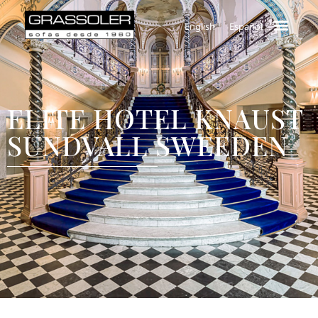
English
Español
ELITE HOTEL KNAUST
SUNDVALL SWEEDEN