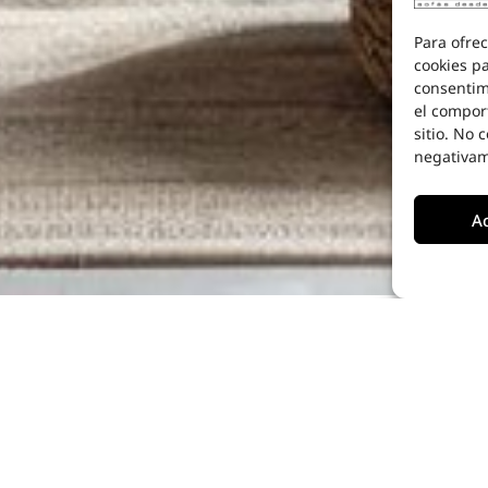
Para ofrec
cookies pa
consentim
el compor
sitio. No 
negativame
A