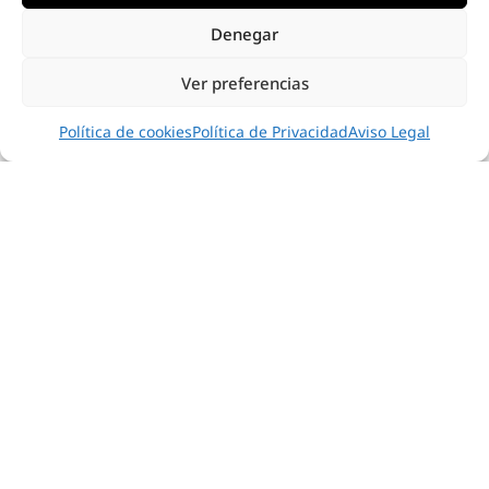
Existen muchas variantes tanto de diseño como de
prestaciones.
Denegar
CALIDAD MÁXIMA
Ver preferencias
“M ORO” ALEMANA
ESTÉTICA
Política de cookies
Política de Privacidad
Aviso Legal
Diseños atractivos que combinan muy bien en lugares
con estilos muy variados: clásicos, modernos,
minimalistas, etc.
Por fin butacas cómodas y ergonómicas que también
son elegantes.
GRASSOLER
SOCIAL
INTELLIGENT SYSTEM ®
PRODUCTOS
COLECCIONES