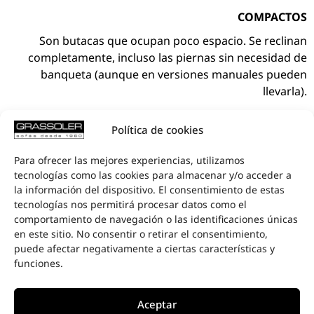
COMPACTOS
Son butacas que ocupan poco espacio. Se reclinan
completamente, incluso las piernas sin necesidad de
banqueta (aunque en versiones manuales pueden
llevarla).
TALLAS
Política de cookies
Varias medidas para adaptarse a la necesidad del
usuario.
Para ofrecer las mejores experiencias, utilizamos
tecnologías como las cookies para almacenar y/o acceder a
CONFORT
la información del dispositivo. El consentimiento de estas
Son extremadamente cómodos. La posición Heart
tecnologías nos permitirá procesar datos como el
Balance hace que el retorno sanguíneo circule mejor.
comportamiento de navegación o las identificaciones únicas
en este sitio. No consentir o retirar el consentimiento,
Proporcionan momentos de placer, de descanso y
puede afectar negativamente a ciertas características y
relajación.
funciones.
ESCALABILIDAD
Pueden equiparse más o menos, según se desee.
Aceptar