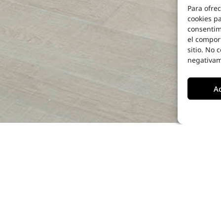
Para ofrec
cookies pa
consentim
el compor
sitio. No 
negativame
A