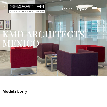
English
Español
KMD ARCHITECTS
MEXICO
Models
Every