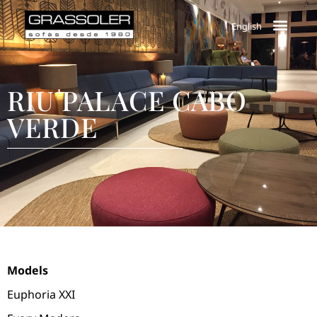
English
RIU PALACE CABO
VERDE
Models
Euphoria XXI