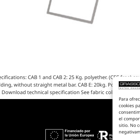
ifications: CAB 1 and CAB 2: 25 Kg. polyether. (CFC free) c
padding, without straight metal bar. CAB E: 20kg. Polyether a
 Download technical specification See fabric collections 2D 
Para ofrec
cookies pa
consentim
el compor
sitio. No 
negativame