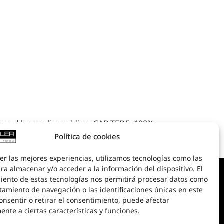
overed by acrylic padding. CAB TEDE: 100%
nd acrylic padding. Upholstered straight metal
Política de cookies
& 3D files
er las mejores experiencias, utilizamos tecnologías como las
ra almacenar y/o acceder a la información del dispositivo. El
iento de estas tecnologías nos permitirá procesar datos como
tamiento de navegación o las identificaciones únicas en este
consentir o retirar el consentimiento, puede afectar
nte a ciertas características y funciones.