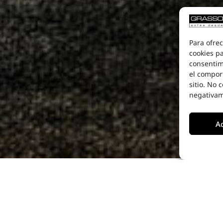
Para ofrec
cookies pa
consentim
el compor
sitio. No 
negativame
A