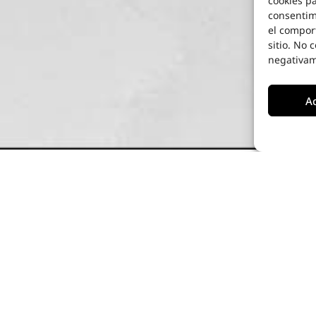
cookies pa
consentim
el compor
sitio. No 
negativame
A