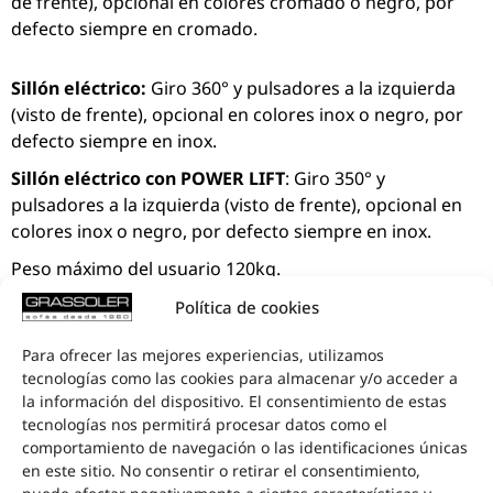
de frente), opcional en colores cromado o negro, por
defecto siempre en cromado.
Sillón eléctrico:
Giro 360° y pulsadores a la izquierda
(visto de frente), opcional en colores inox o negro, por
defecto siempre en inox.
Sillón eléctrico con POWER LIFT
: Giro 350° y
pulsadores a la izquierda (visto de frente), opcional en
colores inox o negro, por defecto siempre en inox.
Peso máximo del usuario 120kg.
Política de cookies
Garantía
Para ofrecer las mejores experiencias, utilizamos
2 años.
tecnologías como las cookies para almacenar y/o acceder a
MADE IN EUROPE
la información del dispositivo. El consentimiento de estas
tecnologías nos permitirá procesar datos como el
comportamiento de navegación o las identificaciones únicas
en este sitio. No consentir o retirar el consentimiento,