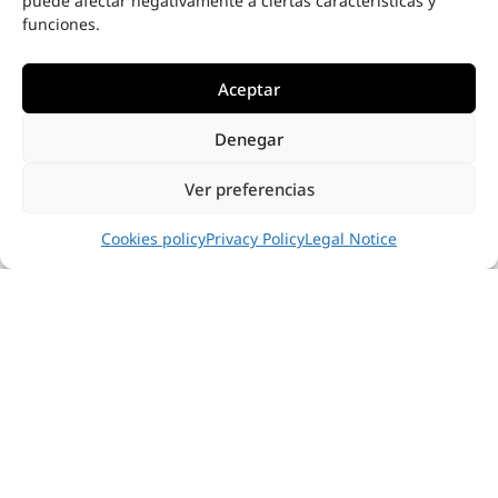
puede afectar negativamente a ciertas características y
funciones.
Aceptar
Denegar
Ver preferencias
Cookies policy
Privacy Policy
Legal Notice
Download technical specification
See fabric collections
2D & 3D files